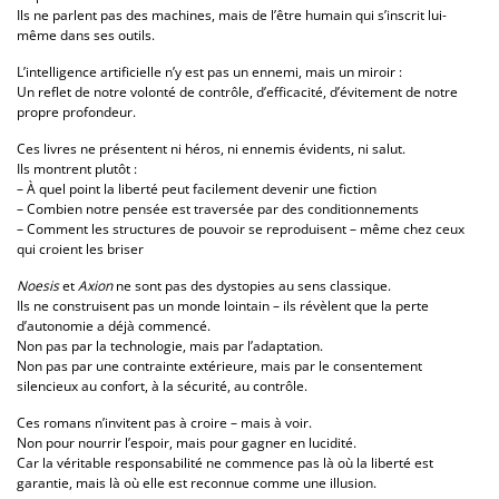
Ils ne parlent pas des machines, mais de l’être humain qui s’inscrit lui-
même dans ses outils.
L’intelligence artificielle n’y est pas un ennemi, mais un miroir :
Un reflet de notre volonté de contrôle, d’efficacité, d’évitement de notre
propre profondeur.
Ces livres ne présentent ni héros, ni ennemis évidents, ni salut.
Ils montrent plutôt :
– À quel point la liberté peut facilement devenir une fiction
– Combien notre pensée est traversée par des conditionnements
– Comment les structures de pouvoir se reproduisent – même chez ceux
qui croient les briser
Noesis
et
Axion
ne sont pas des dystopies au sens classique.
Ils ne construisent pas un monde lointain – ils révèlent que la perte
d’autonomie a déjà commencé.
Non pas par la technologie, mais par l’adaptation.
Non pas par une contrainte extérieure, mais par le consentement
silencieux au confort, à la sécurité, au contrôle.
Ces romans n’invitent pas à croire – mais à voir.
Non pour nourrir l’espoir, mais pour gagner en lucidité.
Car la véritable responsabilité ne commence pas là où la liberté est
garantie, mais là où elle est reconnue comme une illusion.