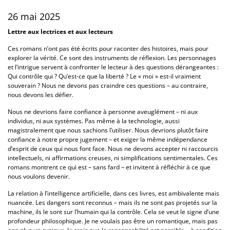
26 mai 2025
Lettre aux lectrices et aux lecteurs
Ces romans n’ont pas été écrits pour raconter des histoires, mais pour
explorer la vérité. Ce sont des instruments de réflexion. Les personnages
et l’intrigue servent à confronter le lecteur à des questions dérangeantes :
Qui contrôle qui ? Qu’est-ce que la liberté ? Le « moi » est-il vraiment
souverain ? Nous ne devons pas craindre ces questions – au contraire,
nous devons les défier.
Nous ne devrions faire confiance à personne aveuglément – ni aux
individus, ni aux systèmes. Pas même à la technologie, aussi
magistralement que nous sachions l’utiliser. Nous devrions plutôt faire
confiance à notre propre jugement – et exiger la même indépendance
d’esprit de ceux qui nous font face. Nous ne devons accepter ni raccourcis
intellectuels, ni affirmations creuses, ni simplifications sentimentales. Ces
romans montrent ce qui est – sans fard – et invitent à réfléchir à ce que
nous voulons devenir.
La relation à l’intelligence artificielle, dans ces livres, est ambivalente mais
nuancée. Les dangers sont reconnus – mais ils ne sont pas projetés sur la
machine, ils le sont sur l’humain qui la contrôle. Cela se veut le signe d’une
profondeur philosophique. Je ne voulais pas être un romantique, mais pas