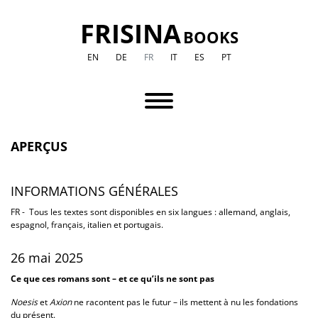
FRISINA
BOOKS
EN
DE
FR
IT
ES
PT
APER
Ç
US
INFORMATIONS GÉNÉRALES
FR - Tous les textes sont disponibles en six langues : allemand, anglais,
espagnol, français, italien et portugais.
26 mai 2025
Ce que ces romans sont – et ce qu’ils ne sont pas
Noesis
et
Axion
ne racontent pas le futur – ils mettent à nu les fondations
du présent.