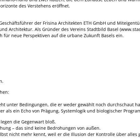
Horizonte des Verstehens eröffnet.
ina Geschäftsführer der Frisina Architekten ETH GmbH und Miteige
und Architektur. Als Gründer des Vereins Stadtbild Basel (
www.stad
ich für neue Perspektiven auf die urbane Zukunft Basels ein.
n.
hen:
hieht unter Bedingungen, die er weder gewählt noch durchschaut ha
weiter als ein Echo von Prägung, Systemlogik und biologischer Progr
 legen die Gegenwart bloß.
achung – das sind keine Bedrohungen von außen.
st nicht mehr kennt, weil er die Illusion der Kontrolle über alles g