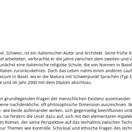
sel, Schweiz, ist ein italienischer Autor und Architekt. Seine früh
el arbeiteten, verbrachte er die Jahre zwischen dem zweiten und v
zunächst eine italienische religiöse Schule, die von Nonnen in Base
h Italien zurückzukehren. Doch das Leben nahm einen anderen Lau
sium in Basel, wo er die Matura mit Schwerpunkt Sprachen (Typ D
rte und im Jahr 2000 mit dem Diplom abschloss.
den grundlegenden Fragen der menschlichen Existenz auseinander. 
eine nachdenkliche, oft philosophische Dimension auszeichnen. Be
ie beide aufeinander wirken, sich gegenseitig beeinflussen und l
; sie fordern die Leser dazu auf, sich mit den elementaren Aspek
em Roman, der seine Perspektive auf das Verhältnis zwischen Tec
ur Themen wie Kontrolle, Schicksal und ethische Fragen des techno