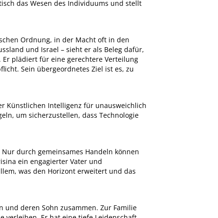
tisch das Wesen des Individuums und stellt
tischen Ordnung, in der Macht oft in den
sland und Israel – sieht er als Beleg dafür,
Er plädiert für eine gerechtere Verteilung
icht. Sein übergeordnetes Ziel ist es, zu
r Künstlichen Intelligenz für unausweichlich
egeln, um sicherzustellen, dass Technologie
en. Nur durch gemeinsames Handeln können
sina ein engagierter Vater und
allem, was den Horizont erweitert und das
erin und deren Sohn zusammen. Zur Familie
rleihen. Er hat eine tiefe Leidenschaft