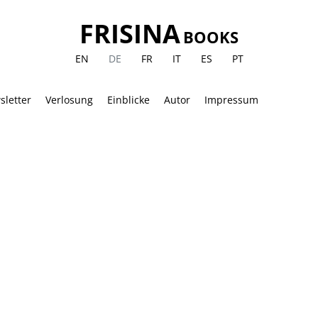
FRISINA
BOOKS
EN
DE
FR
IT
ES
PT
sletter
Verlosung
Einblicke
Autor
Impressum