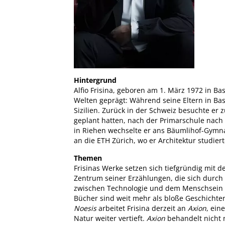
Hintergrund
Alfio Frisina, geboren am 1. März 1972 in Ba
Welten geprägt: Während seine Eltern in Bas
Sizilien. Zurück in der Schweiz besuchte er 
geplant hatten, nach der Primarschule nac
in Riehen wechselte er ans Bäumlihof-Gymna
an die ETH Zürich, wo er Architektur studie
Themen
Frisinas Werke setzen sich tiefgründig mit 
Zentrum seiner Erzählungen, die sich durch 
zwischen Technologie und dem Menschsein – w
Bücher sind weit mehr als bloße Geschichten
Noesis
arbeitet Frisina derzeit an
Axion
, ein
Natur weiter vertieft.
Axion
behandelt nicht n