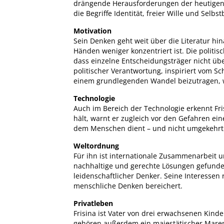
drängende Herausforderungen der heutigen gl
die Begriffe Identität, freier Wille und Selb
Motivation
Sein Denken geht weit über die Literatur hin
Händen weniger konzentriert ist. Die politis
dass einzelne Entscheidungsträger nicht übe
politischer Verantwortung, inspiriert vom S
einem grundlegenden Wandel beizutragen, wi
Technologie
Auch im Bereich der Technologie erkennt Fri
hält, warnt er zugleich vor den Gefahren eine
dem Menschen dient – und nicht umgekehrt
Weltordnung
Für ihn ist internationale Zusammenarbeit
nachhaltige und gerechte Lösungen gefunden 
leidenschaftlicher Denker. Seine Interessen
menschliche Denken bereichert.
Privatleben
Frisina ist Vater von drei erwachsenen Kin
gehören außerdem ein majestätischer Marem