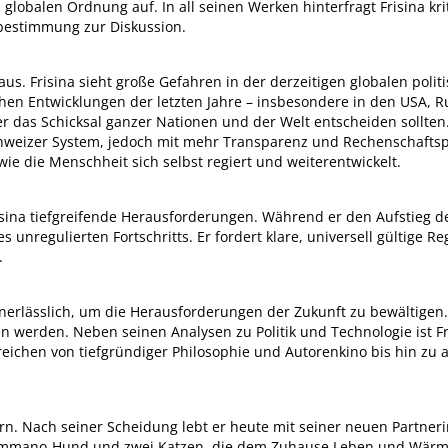
obalen Ordnung auf. In all seinen Werken hinterfragt Frisina kri
stbestimmung zur Diskussion.
aus. Frisina sieht große Gefahren in der derzeitigen globalen poli
chen Entwicklungen der letzten Jahre – insbesondere in den USA, Rus
r das Schicksal ganzer Nationen und der Welt entscheiden sollten. 
chweizer System, jedoch mit mehr Transparenz und Rechenschaftspfl
e die Menschheit sich selbst regiert und weiterentwickelt.
sina tiefgreifende Herausforderungen. Während er den Aufstieg de
s unregulierten Fortschritts. Er fordert klare, universell gültige R
.
 unerlässlich, um die Herausforderungen der Zukunft zu bewältig
werden. Neben seinen Analysen zu Politik und Technologie ist Fri
 reichen von tiefgründiger Philosophie und Autorenkino bis hin zu 
dern. Nach seiner Scheidung lebt er heute mit seiner neuen Partn
mano-Hund und zwei Katzen, die dem Zuhause Leben und Wärme ve